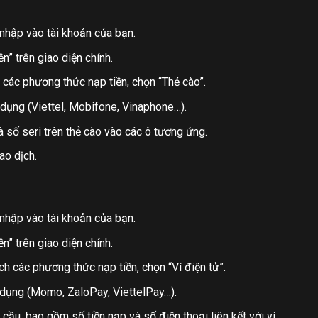
nhập vào tài khoản của bạn.
n” trên giao diện chính.
các phương thức nạp tiền, chọn “Thẻ cào”.
 dụng (Viettel, Mobifone, Vinaphone…).
 số seri trên thẻ cào vào các ô tương ứng.
ao dịch.
nhập vào tài khoản của bạn.
n” trên giao diện chính.
h các phương thức nạp tiền, chọn “Ví điện tử”.
 dụng (Momo, ZaloPay, ViettelPay…).
 cầu, bao gồm số tiền nạp và số điện thoại liên kết với ví.