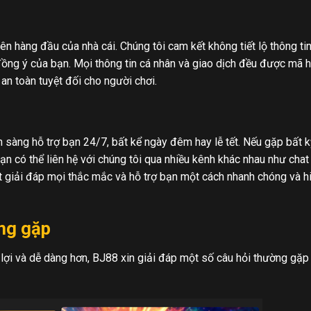
ên hàng đầu của nhà cái. Chúng tôi cam kết không tiết lộ thông ti
ồng ý của bạn. Mọi thông tin cá nhân và giao dịch đều được mã 
an toàn tuyệt đối cho người chơi.
sàng hỗ trợ bạn 24/7, bất kể ngày đêm hay lễ tết. Nếu gặp bất 
ạn có thể liên hệ với chúng tôi qua nhiều kênh khác nhau như chat
ết giải đáp mọi thắc mắc và hỗ trợ bạn một cách nhanh chóng và h
ờng gặp
 lợi và dễ dàng hơn, BJ88 xin giải đáp một số câu hỏi thường gặp