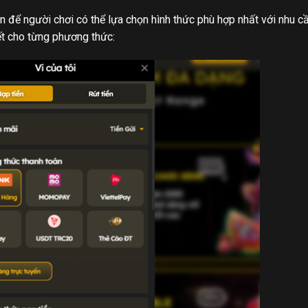
để người chơi có thể lựa chọn hình thức phù hợp nhất với nhu c
ết cho từng phương thức: