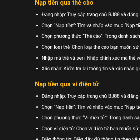
Nạp tiền qua thẻ cào
Đăng nhập: Truy cập trang chủ BJ88 và đăng 
Chọn “Nạp tiền”: Tìm và nhấp vào mục “Nạp tiề
Chọn phương thức “Thẻ cào”: Trong danh sách 
Chọn loại thẻ: Chọn loại thẻ cào bạn muốn sử
Nhập mã thẻ và seri: Nhập chính xác mã thẻ và
Xác nhận: Kiểm tra lại thông tin và xác nhận gi
Nạp tiền qua ví điện tử
Đăng nhập: Truy cập trang chủ BJ88 và đăng 
Chọn “Nạp tiền”: Tìm và nhấp vào mục “Nạp tiề
Chọn phương thức “Ví điện tử”: Trong danh sác
Chọn ví điện tử: Chọn ví điện tử bạn muốn sử
Điền thông tin: Điền đầy đủ thông tin theo yêu