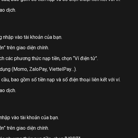
ao dịch.
g nhập vào tài khoản của bạn.
n” trên giao diện chính.
h các phương thức nạp tiền, chọn “Ví điện tử”.
 dụng (Momo, ZaloPay, ViettelPay…).
 cầu, bao gồm số tiền nạp và số điện thoại liên kết với ví.
ao dịch.
nhập vào tài khoản của bạn.
n” trên giao diện chính.